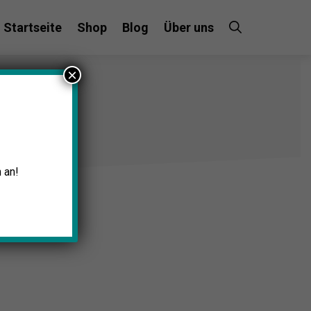
Startseite
Shop
Blog
Über uns
×
 an!