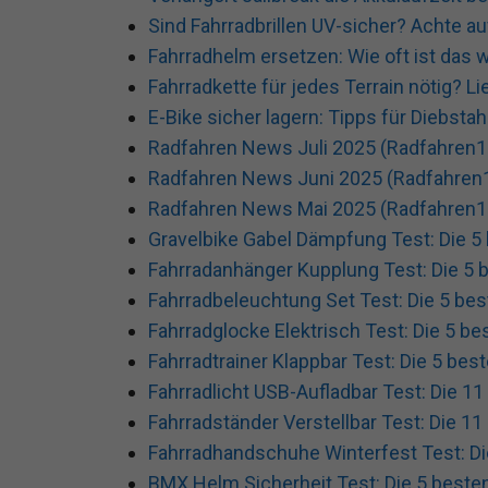
Sind Fahrradbrillen UV-sicher? Achte a
Fahrradhelm ersetzen: Wie oft ist das w
Fahrradkette für jedes Terrain nötig? Li
E-Bike sicher lagern: Tipps für Diebsta
Radfahren News Juli 2025 (Radfahren1
Radfahren News Juni 2025 (Radfahren
Radfahren News Mai 2025 (Radfahren1
Gravelbike Gabel Dämpfung Test: Die 5 
Fahrradanhänger Kupplung Test: Die 5 b
Fahrradbeleuchtung Set Test: Die 5 bes
Fahrradglocke Elektrisch Test: Die 5 be
Fahrradtrainer Klappbar Test: Die 5 bes
Fahrradlicht USB-Aufladbar Test: Die 11
Fahrradständer Verstellbar Test: Die 11
Fahrradhandschuhe Winterfest Test: Di
BMX Helm Sicherheit Test: Die 5 besten