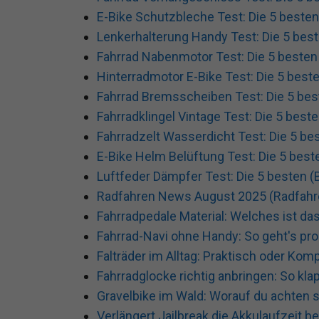
E-Bike Schutzbleche Test: Die 5 besten
Lenkerhalterung Handy Test: Die 5 best
Fahrrad Nabenmotor Test: Die 5 besten 
Hinterradmotor E-Bike Test: Die 5 beste
Fahrrad Bremsscheiben Test: Die 5 bes
Fahrradklingel Vintage Test: Die 5 beste
Fahrradzelt Wasserdicht Test: Die 5 bes
E-Bike Helm Belüftung Test: Die 5 best
Luftfeder Dämpfer Test: Die 5 besten (
Radfahren News August 2025 (Radfah
Fahrradpedale Material: Welches ist da
Fahrrad-Navi ohne Handy: So geht's pr
Falträder im Alltag: Praktisch oder Ko
Fahrradglocke richtig anbringen: So klap
Gravelbike im Wald: Worauf du achten s
Verlängert Jailbreak die Akkulaufzeit b