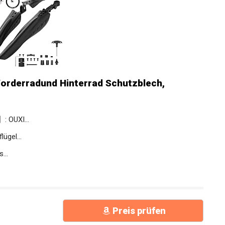
Vorderradund Hinterrad Schutzblech,
: OUXI...
ügel...
...
Preis prüfen