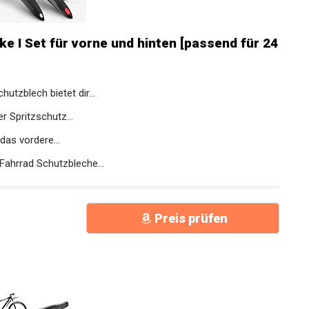
 I Set für vorne und hinten [passend für
zblech bietet dir...
 Spritzschutz...
s vordere...
hrrad Schutzbleche...
Preis prüfen