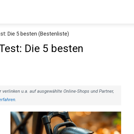
st: Die 5 besten (Bestenliste)
Decathlon Sale
Test: Die 5 besten
aue dir jetzt die meistverkauften Produkte im Sale bei Decathlon
Jetzt anschauen
r verlinken u.a. auf ausgewählte Online-Shops und Partner,
erfahren
.