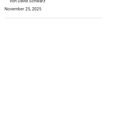
besten (Bestenliste)
von David Schwarz
November 25, 2025