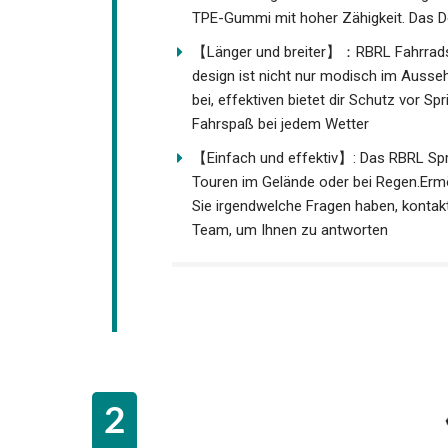
TPE-Gummi mit hoher Zähigkeit. Das De
【Länger und breiter】：RBRL Fahrradsch
design ist nicht nur modisch im Ausse
Windwiderstands bei, effektiven bietet
uneingeschränkten Fahrspaß bei jedem
【Einfach und effektiv】: Das RBRL Spri
bei Touren im Gelände oder bei Regen.
Wenn Sie irgendwelche Fragen haben, ko
professionellste Team, um Ihnen zu a