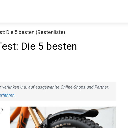
t: Die 5 besten (Bestenliste)
Decathlon Sale
est: Die 5 besten
aue dir jetzt die meistverkauften Produkte im Sale bei Decathlon
Jetzt anschauen
r verlinken u.a. auf ausgewählte Online-Shops und Partner,
erfahren
.
e?