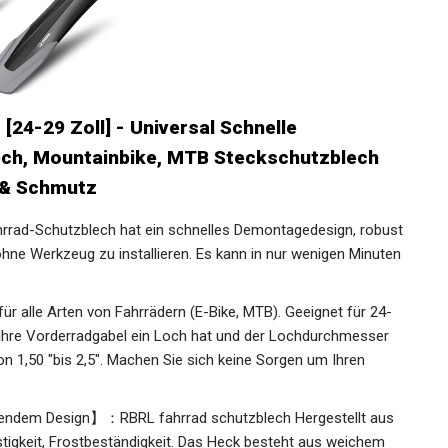
[24-29 Zoll] - Universal Schnelle
ch, Mountainbike, MTB Steckschutzblech
 & Schmutz
hrrad-Schutzblech hat ein schnelles Demontagedesign,
h ist, ohne Werkzeug zu installieren. Es kann in nur wenigen
r alle Arten von Fahrrädern (E-Bike, MTB). Geeignet für 24-
s Ihre Vorderradgabel ein Loch hat und der Lochdurchmesser
on 1,50 "bis 2,5". Machen Sie sich keine Sorgen um Ihren
hendem Design】：RBRL fahrrad schutzblech Hergestellt aus
tigkeit, Frostbeständigkeit. Das Heck besteht aus weichem