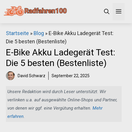
Zum
Men
Inhalt
springen
×
Startseite
»
Blog
»
E-Bike Akku Ladegerät Test:
Die 5 besten (Bestenliste)
Decathlon Sale
E-Bike Akku Ladegerät Test:
Die 5 besten (Bestenliste)
Schaue dir jetzt die meistverkauften Produkte im
Sale bei Decathlon an!
David Schwarz
September 22, 2025
Jetzt anschauen
Unsere Redaktion wird durch Leser unterstützt. Wir
verlinken u.a. auf ausgewählte Online-Shops und Partner,
von denen wir ggf. eine Vergütung erhalten.
Mehr
erfahren
.