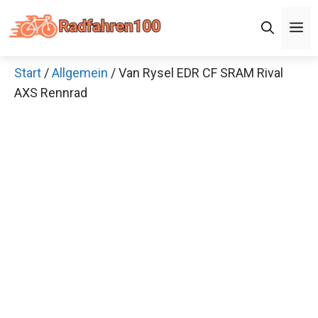
Zum
Men
Inhalt
springen
Start
/
Allgemein
/ Van Rysel EDR CF SRAM Rival
×
AXS Rennrad
Decathlon Sale
Schaue dir jetzt die meistverkauften Produkte im
Sale bei Decathlon an!
Jetzt anschauen