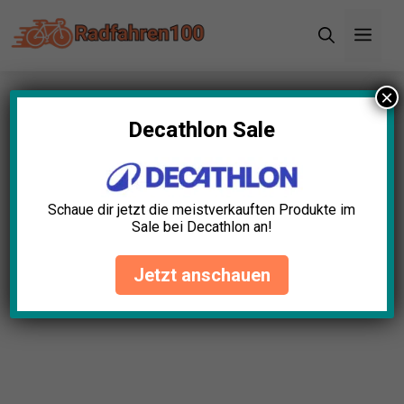
Zum
Men
Inhalt
springen
×
Startseite
»
Blog
»
Mountainbike Helm Sicherheit
Test: Die 5 besten (Bestenliste)
Decathlon Sale
Mountainbike Helm Sicherheit
Test: Die 5 besten
Schaue dir jetzt die meistverkauften Produkte im
(Bestenliste)
Sale bei Decathlon an!
David Schwarz
April 23, 2025
Jetzt anschauen