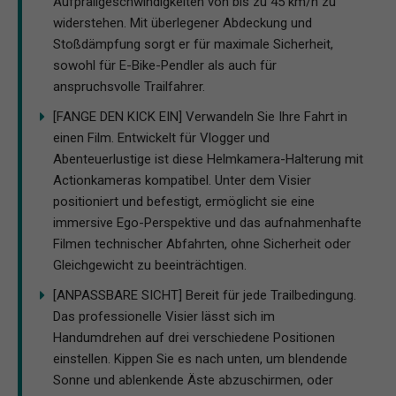
Aufprallgeschwindigkeiten von bis zu 45 km/h zu
widerstehen. Mit überlegener Abdeckung und
Stoßdämpfung sorgt er für maximale Sicherheit,
sowohl für E-Bike-Pendler als auch für
anspruchsvolle Trailfahrer.
[FANGE DEN KICK EIN] Verwandeln Sie Ihre Fahrt in
einen Film. Entwickelt für Vlogger und
Abenteuerlustige ist diese Helmkamera-Halterung mit
Actionkameras kompatibel. Unter dem Visier
positioniert und befestigt, ermöglicht sie eine
immersive Ego-Perspektive und das aufnahmenhafte
Filmen technischer Abfahrten, ohne Sicherheit oder
Gleichgewicht zu beeinträchtigen.
[ANPASSBARE SICHT] Bereit für jede Trailbedingung.
Das professionelle Visier lässt sich im
Handumdrehen auf drei verschiedene Positionen
einstellen. Kippen Sie es nach unten, um blendende
Sonne und ablenkende Äste abzuschirmen, oder