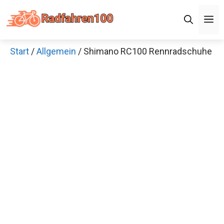
Zum
M
Inhalt
springen
Start
/
Allgemein
/ Shimano RC100 Rennradschuhe