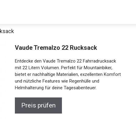
cksack
Decathlon Sale
Vaude Tremalzo 22 Rucksack
Entdecke den Vaude Tremalzo 22 Fahrradrucksack
mit 22 Litern Volumen. Perfekt für Mountainbiker,
bietet er nachhaltige Materialien, exzellenten Komfort
aue dir jetzt die meistverkauften Produkte im Sale bei Decathlon
und nützliche Features wie Regenhülle und
Helmhalterung für deine Tagesabenteuer.
Jetzt anschauen
Preis prüfen