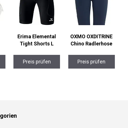
Erima Elemental
OXMO OXDITRINE
Tight Shorts L
Chino Radlerhose
Preis prüfen
Preis prüfen
gorien