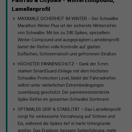
Fahrrad & Citybike - Wintercompound,
Lamellenprofil
MAXIMALE SICHERHEIT IM WINTER – Der Schwalbe
Marathon Winter Plus ist der sicherste Winterreifen
von Schwalbe. Mit bis zu 240 Spikes, speziellem
Winter-Compound und ausgeprägtem Lamellenprofil
bietet der Reifen volle Kontrolle auf glatten
Eisflächen, Schneematsch und gefrorenen Straßen.
HÖCHSTER PANNENSCHUTZ – Dank der 5 mm
starken SmartGuard-Einlage mit dem höchsten
Schwalbe Protection Level, bleibt der Fahrradreifen
selbst unter winterlichen Extrembedingungen
zuverlässig geschützt. Der pannenresistenteste
Spike-Reifen im gesamten Schwalbe Sortiment.
OPTIMALER GRIP & STABILITÄT – Das Lamellenprofil
sorgt für verbesserte Verzahnung auf Schnee und
Eis, während die Spikes tief in harte Untergründe
greifen. Das Ergebnis: bessere Seitenführung, mehr