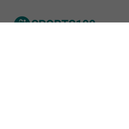
© Sports100,
2026
Impressum
Datenschutz
Unsere Redaktion wird durch Leser unterstützt. Wir verlinken
u.a. auf ausgewählte Online-Shops und Partner,
von denen wir ggf. eine Vergütung erhalten.
Mehr erfahren.
Adresse
Burckhardtstraße 13, 01307 Dresden,
Deutschland