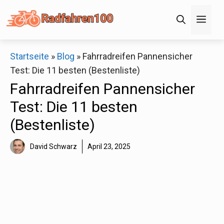
Zum
Men
Inhalt
springen
×
Startseite
»
Blog
»
Fahrradreifen Pannensicher
Test: Die 11 besten (Bestenliste)
Decathlon Sale
Fahrradreifen Pannensicher
Test: Die 11 besten
Schaue dir jetzt die meistverkauften Produkte im
(Bestenliste)
Sale bei Decathlon an!
David Schwarz
April 23, 2025
Jetzt anschauen