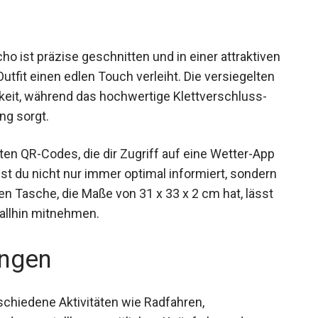
ist präzise geschnitten und in einer
die jedem Outfit einen edlen Touch verleiht. Die
Wasserdichtigkeit, während das hochwertige
zierte Handhabung sorgt.
rten QR-Codes, die dir Zugriff auf eine Wetter-App
st du nicht nur immer optimal informiert, sondern
ten Tasche, die Maße von 31 x 33 x 2 cm hat, lässt
rallhin mitnehmen.
ngen
schiedene Aktivitäten wie Radfahren,
 der verstellbaren seitlichen Knöpfe kann der