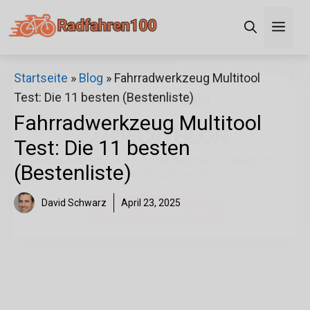
Zum
Men
Inhalt
springen
×
Startseite
»
Blog
»
Fahrradwerkzeug Multitool
Test: Die 11 besten (Bestenliste)
Decathlon Sale
Fahrradwerkzeug Multitool
Test: Die 11 besten
Schaue dir jetzt die meistverkauften Produkte im
(Bestenliste)
Sale bei Decathlon an!
David Schwarz
April 23, 2025
Jetzt anschauen