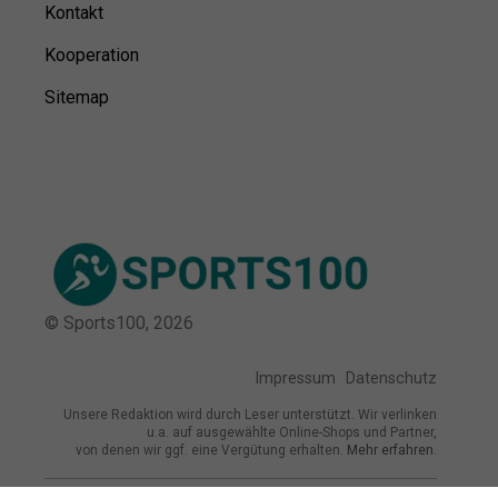
Kontakt
Kooperation
Sitemap
© Sports100,
2026
Impressum
Datenschutz
Unsere Redaktion wird durch Leser unterstützt. Wir verlinken
u.a. auf ausgewählte Online-Shops und Partner,
von denen wir ggf. eine Vergütung erhalten.
Mehr erfahren.