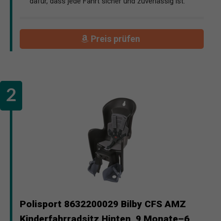
dafür, dass jede Fahrt sicher und zuverlässig ist.
Preis prüfen
Polisport 8632200029 Bilby CFS AMZ
Kinderfahrradsitz Hinten, 9 Monate–6