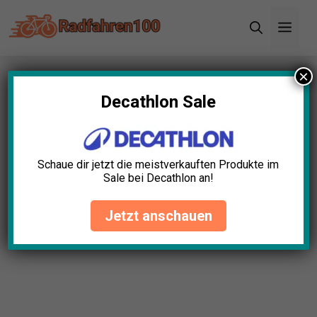
Zum
Men
Inhalt
springen
×
Startseite
»
Blog
»
Rennradpedale Leicht Test: Die
5 besten (Bestenliste)
Decathlon Sale
Rennradpedale Leicht Test:
Die 5 besten (Bestenliste)
Schaue dir jetzt die meistverkauften Produkte im
Sale bei Decathlon an!
David Schwarz
April 23, 2025
Jetzt anschauen