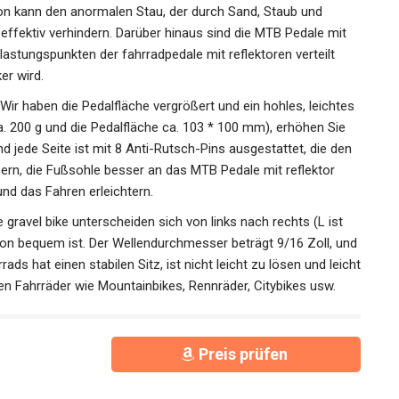
on kann den anormalen Stau, der durch Sand, Staub und
 effektiv verhindern. Darüber hinaus sind die MTB Pedale mit
lastungspunkten der fahrradpedale mit reflektoren verteilt
er wird.
ir haben die Pedalfläche vergrößert und ein hohles,
eträgt ca. 200 g und die Pedalfläche ca. 103 * 100 mm),
s Fußes. Und jede Seite ist mit 8 Anti-Rutsch-Pins
ilität erheblich verbessern, die Fußsohle besser an das MTB
rutschen verhindern und das Fahren erleichtern.
gravel bike unterscheiden sich von links nach rechts (L ist
lation bequem ist. Der Wellendurchmesser beträgt 9/16 Zoll,
hrrads hat einen stabilen Sitz, ist nicht leicht zu lösen und
 meisten Fahrräder wie Mountainbikes, Rennräder, Citybikes
Preis prüfen