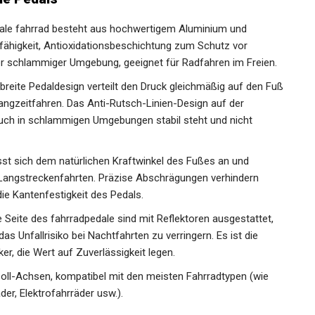
mit Reflektoren, 9/16 Zoll Fahrradpedale
hrrad Pedale Set für MTB Mountainbike
le Pedals
dale fahrrad besteht aus hochwertigem Aluminium und
gfähigkeit, Antioxidationsbeschichtung zum Schutz vor
r schlammiger Umgebung, geeignet für Radfahren im Freien.
breite Pedaldesign verteilt den Druck gleichmäßig auf den
m Langzeitfahren. Das Anti-Rutsch-Linien-Design auf der
auch in schlammigen Umgebungen stabil steht und nicht
st sich dem natürlichen Kraftwinkel des Fußes an und
 Langstreckenfahrten. Präzise Abschrägungen verhindern
ie Kantenfestigkeit des Pedals.
e Seite des fahrradpedale sind mit Reflektoren ausgestattet,
as Unfallrisiko bei Nachtfahrten zu verringern. Es ist die
er, die Wert auf Zuverlässigkeit legen.