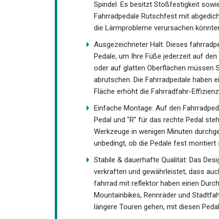
Stark & Langlebig: HENMI Pedale Moun
Spindel. Es besitzt Stoßfestigkeit sow
Fahrradpedale Rutschfest mit abgedich
die Lärmprobleme verursachen könnte
Ausgezeichneter Halt: Dieses fahrradpe
der Pedale, um Ihre Füße jederzeit auf
Wegen oder auf glatten Oberflächen m
den Pedalen abrutschen. Die Fahrradp
mm. Die große Fläche erhöht die Fahrra
angenehmer
Einfache Montage: Auf den Fahrradpedal
Pedal und "R" für das rechte Pedal ste
Werkzeuge in wenigen Minuten durchgef
unbedingt, ob die Pedale fest montiert 
Stabile & dauerhafte Qualität: Das Des
Pedaldrehungen verkraften und gewähr
auftreten. Die pedale fahrrad mit refle
meisten Fahrräder wie Mountainbikes, R