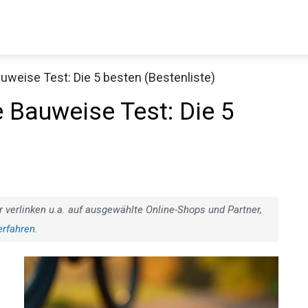
uweise Test: Die 5 besten (Bestenliste)
Decathlon Sale
 Bauweise Test: Die 5
aue dir jetzt die meistverkauften Produkte im Sale bei Decathlon
Jetzt anschauen
r verlinken u.a. auf ausgewählte Online-Shops und Partner,
erfahren
.