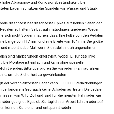
tainbike hergestellt aus hochfestem ABS und einer Cr-Mo-
ie hohe Abrasions- und Korrosionsbeständigkeit. Die
teten Lagern schützen die Spindeln vor Wasser und Staub,
n.
dale rutschfest hat rutschfeste Spikes auf beiden Seiten
 den Pedalen zu halten. Selbst auf matschigen, unebenen
üssen Sie sich nicht Sorgen machen, dass Ihre Füße von
edale haben eine Länge von 117 mm und eine Breite von 104
dfahr-Effizienz und macht jedes Mal, wenn Sie radeln, noch
en sind Markierungen eingraviert, wobei "L" für das linke
ht. Die Montage ist einfach und kann ohne spezielle
ührt werden. Bitte überprüfen Sie vor jedem Fahrradfahren
sind, um die Sicherheit zu gewährleisten
ign der verschleißfesten Lager kann 1.000.000
leistet, dass auch bei längerem Gebrauch keine Schäden
ktor haben einen Durchmesser von 9/16 Zoll und sind für die
ennräder und Stadtfahrräder geeignet. Egal, ob Sie täglich