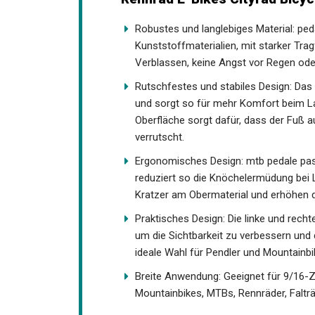
2 Stück Pedale Fahrradpedale 
rutschfest, CNC Aluminium Fa
Rennrad E-Bikes Cityrad Bicyc
Robustes und langlebiges Material: pe
Kunststoffmaterialien, mit starker Tra
Verblassen, keine Angst vor Regen ode
Rutschfestes und stabiles Design: Das 
Fuß und sorgt so für mehr Komfort bei
Oberfläche sorgt dafür, dass der Fuß 
verrutscht.
Ergonomisches Design: mtb pedale pas
reduziert so die Knöchelermüdung bei
Kratzer am Obermaterial und erhöhen d
Praktisches Design: Die linke und recht
um die Sichtbarkeit zu verbessern und d
ideale Wahl für Pendler und Mountainbik