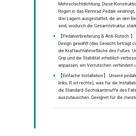
Mehrschichtdichtung. Diese Konstrukti
Regen in das Rennrad Pedale eindringt,
drei Lagern ausgestattet, die an den Be
sind, wodurch die Gesamtstruktur stärk
【Pedalverbreiterung & Anti-Rutsch 】 W
leichtes Design gewählt (das Gewicht b
erhöhen Sie die Kraftaufnahmefläche de
ausgestattet, die den Grip und die Stab
Pedale mit reflektor anpassen, ein Ver
【Einfache Installation】 Unsere pedale 
links, R ist rechts), was für die Instal
und die Standard-Sechskantmuffe des Fa
leicht auszutauschen. Geeignet für die
usw.