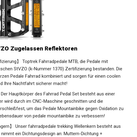
VZO Zugelassen Reflektoren
izierung】 Toptrek Fahrradpedale MTB, die Pedale mit
utschen StVZO (k-Nummer 1370) Zertifizierung bestanden.
chwarzen Pedale Fahrrad kombiniert und sorgen für einen
acht und Ihre Nachtfahrt sicherer macht!
r Hauptkörper des Fahrrad Pedal Set besteht aus einer
er wird durch im CNC-Maschine geschnitten und die
 verschleißfest, um das Pedale Mountainbike gegen Oxidation
ie Lebensdauer von pedale mountainbike zu verbessern!
gern】 Unser fahrradpedale trekking Wellenkern besteht
Und nimmt ein Dichtungsdesign an: Muttern-Dichtung +