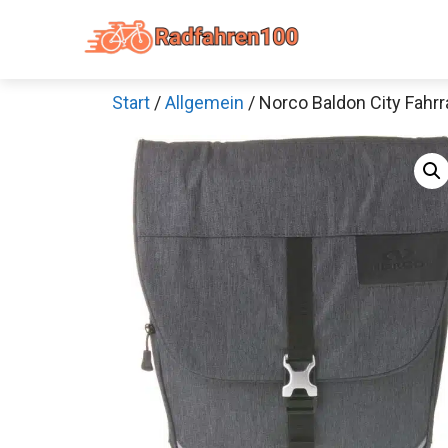
Zum
Inhalt
springen
Start
/
Allgemein
/ Norco Baldon City Fahr