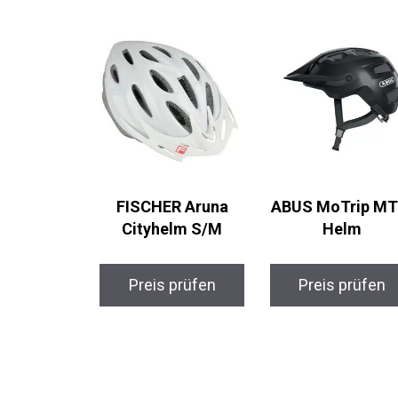
FISCHER Aruna
ABUS MoTrip MT
Cityhelm S/M
Helm
Preis prüfen
Preis prüfen