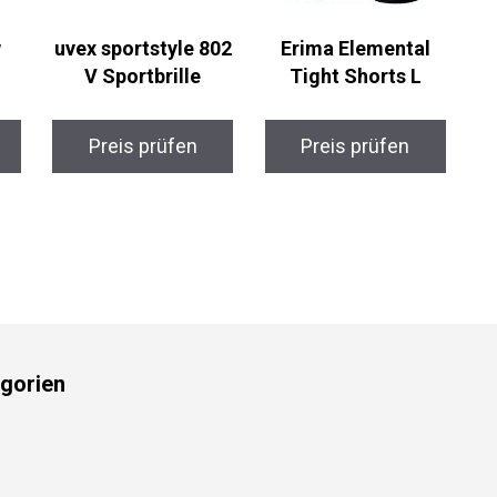
uvex sportstyle 802
Erima Elemental
V Sportbrille
Tight Shorts L
Preis prüfen
Preis prüfen
gorien