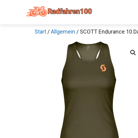
Zum
Inhalt
springen
Start
/
Allgemein
/ SCOTT Endurance 10 D