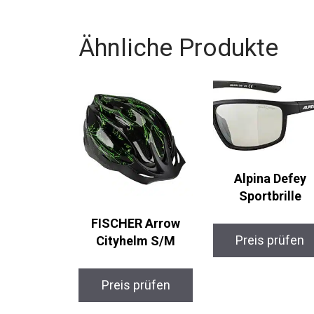
Ähnliche Produkte
Alpina Defey
Sportbrille
FISCHER Arrow
Preis prüfen
Cityhelm S/M
Preis prüfen