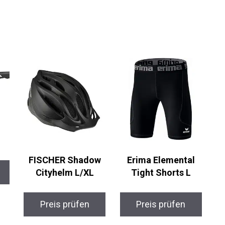
FISCHER Shadow
Erima Elemental
Cityhelm L/XL
Tight Shorts L
Preis prüfen
Preis prüfen