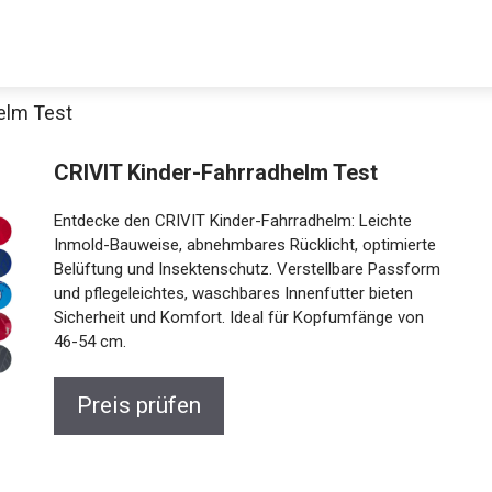
elm Test
Decathlon Sale
CRIVIT Kinder-Fahrradhelm Test
Entdecke den CRIVIT Kinder-Fahrradhelm: Leichte
Inmold-Bauweise, abnehmbares Rücklicht, optimierte
Belüftung und Insektenschutz. Verstellbare
aue dir jetzt die meistverkauften Produkte im Sale bei Decathlon
Passform und pflegeleichtes, waschbares
Innenfutter bieten Sicherheit und Komfort. Ideal für
Jetzt anschauen
Kopfumfänge von 46-54 cm.
Preis prüfen