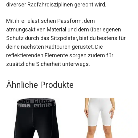
Die CMP Fahrradhose Damen vereint
Funktionalität, Komfort und Stil in einem. Sie ist
die ideale Wahl für begeisterte Radfahrerinnen,
die eine hochwertige Fahrradhose suchen, die
den Anforderungen diverser Radfahrdisziplinen
gerecht wird.
Mit ihrer elastischen Passform, dem
atmungsaktiven Material und dem überlegenen
Schutz durch das Sitzpolster, bist du bestens für
deine nächsten Radtouren gerüstet. Die
reflektierenden Elemente sorgen zudem für
zusätzliche Sicherheit unterwegs.
Ähnliche Produkte