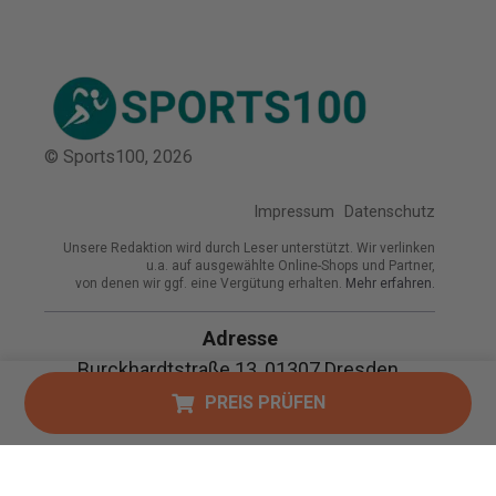
© Sports100,
2026
Impressum
Datenschutz
Unsere Redaktion wird durch Leser unterstützt. Wir verlinken
u.a. auf ausgewählte Online-Shops und Partner,
von denen wir ggf. eine Vergütung erhalten.
Mehr erfahren.
Adresse
Burckhardtstraße 13, 01307 Dresden,
Deutschland
PREIS PRÜFEN