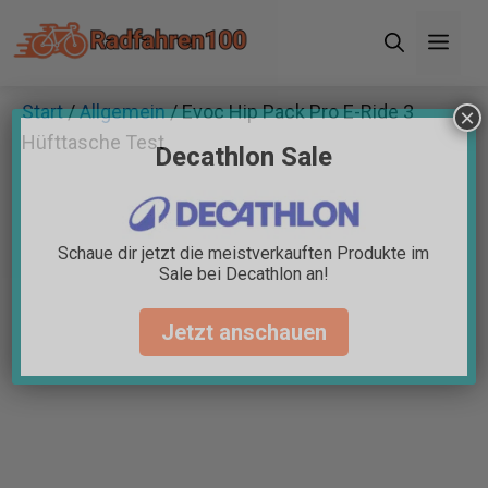
Zum
Men
Inhalt
springen
Start
/
Allgemein
/ Evoc Hip Pack Pro E-Ride 3
×
Hüfttasche Test
Decathlon Sale
Schaue dir jetzt die meistverkauften Produkte im
Sale bei Decathlon an!
Jetzt anschauen