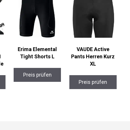
Erima Elemental
VAUDE Active
1
Tight Shorts L
Pants Herren Kurz
e
XL
Preis prüfen
Preis prüfen