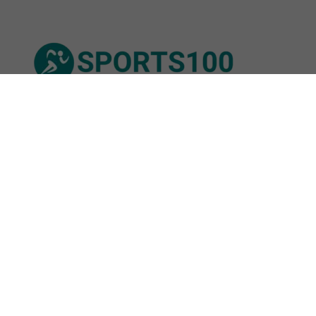
© Sports100,
2026
Impressum
Datenschutz
Unsere Redaktion wird durch Leser unterstützt. Wir verlinken
u.a. auf ausgewählte Online-Shops und Partner,
von denen wir ggf. eine Vergütung erhalten.
Mehr erfahren.
Adresse
Burckhardtstraße 13, 01307 Dresden,
Deutschland