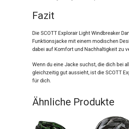
dein zuverlässiger Begleiter bei jedem Ab
Fazit
Die SCOTT Explorair Light Windbreaker Dam
hochwertigen Funktionsjacke mit einem m
Wetter, ohne dabei auf Komfort und Nachha
Wenn du eine Jacke suchst, die dich bei al
gleichzeitig gut aussieht, ist die SCOTT E
Wahl für dich.
Ähnliche Produkte