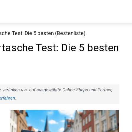
che Test: Die 5 besten (Bestenliste)
Decathlon Sale
tasche Test: Die 5 besten
aue dir jetzt die meistverkauften Produkte im Sale bei Decathlon
Jetzt anschauen
r verlinken u.a. auf ausgewählte Online-Shops und Partner,
erfahren
.