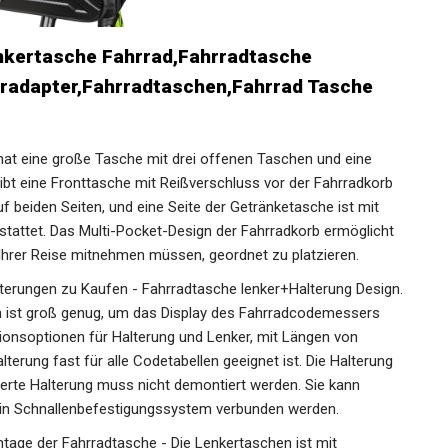
kertasche Fahrrad,Fahrradtasche
radapter,Fahrradtaschen,Fahrrad Tasche
hat eine große Tasche mit drei offenen Taschen und eine
ibt eine Fronttasche mit Reißverschluss vor der Fahrradkorb
f beiden Seiten, und eine Seite der Getränketasche ist mit
tattet. Das Multi-Pocket-Design der Fahrradkorb ermöglicht
 Ihrer Reise mitnehmen müssen, geordnet zu platzieren.
terungen zu Kaufen - Fahrradtasche lenker+Halterung
erungen ist groß genug, um das Display des
 Es gibt drei Installationsoptionen für Halterung und
 6,5CM, wodurch die Halterung fast für alle Codetabellen
zu montieren und die installierte Halterung muss nicht
t der Fahrrad tasche durch ein
en werden.