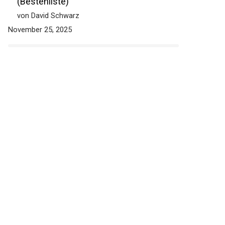
Smart Fahrradschloss Test: Die 5
besten (Bestenliste)
von David Schwarz
November 25, 2025