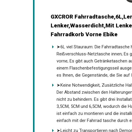
GXCROR Fahrradtasche,6L,Len
Lenker,Wasserdicht,Mit Lenke
Fahrradkorb Vorne Ebike
➤6L viel Stauraum: Die Fahrradtasche 
Reißverschluss-Netztasche innen; Es g
vorne; Es gibt auch Getränketaschen au
einem Flaschenbefestigungsseil ausges
es Ihnen, die Gegenstände, die Sie auf
➤Keine Notwendigkeit, Zusätzliche Hal
Design. Der Abstand zwischen den Halt
Fahrradcodemessers nicht zu behindern.
Lenker, mit Längen von 3,5CM, 5CM und
geeignet ist. Die Halterung ist einfach 
demontiert werden. Sie kann einfach mi
Schnallenbefestigungssystem verbund