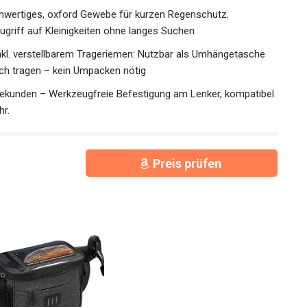
er als traditionelle Schnallen – griffbereiter Zugriff
wertiges, oxford Gewebe für kurzen Regenschutz.
ugriff auf Kleinigkeiten ohne langes Suchen
Inkl. verstellbarem Trageriemen: Nutzbar als Umhängetasche
ch tragen – kein Umpacken nötig
Sekunden – Werkzeugfreie Befestigung am Lenker,
ikes und mehr.
Preis prüfen