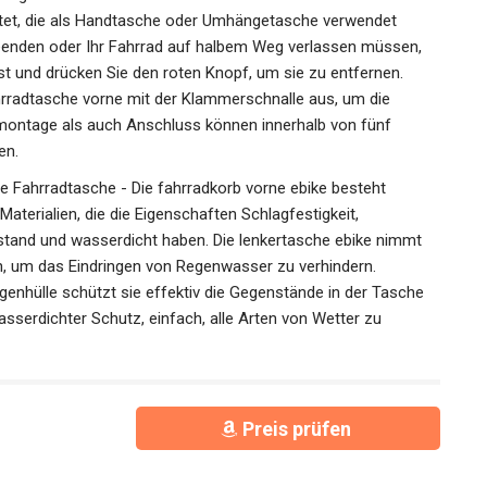
age der Fahrradtasche - Die Lenkertaschen ist mit
ttet, die als Handtasche oder Umhängetasche verwendet
eenden oder Ihr Fahrrad auf halbem Weg verlassen müssen,
est und drücken Sie den roten Knopf, um sie zu entfernen.
ahrradtasche vorne mit der Klammerschnalle aus, um die
ontage als auch Anschluss können innerhalb von fünf
en.
 Fahrradtasche - Die fahrradkorb vorne ebike besteht
aterialien, die die Eigenschaften Schlagfestigkeit,
stand und wasserdicht haben. Die lenkertasche ebike nimmt
n, um das Eindringen von Regenwasser zu verhindern.
genhülle schützt sie effektiv die Gegenstände in der Tasche
sserdichter Schutz, einfach, alle Arten von Wetter zu
Preis prüfen