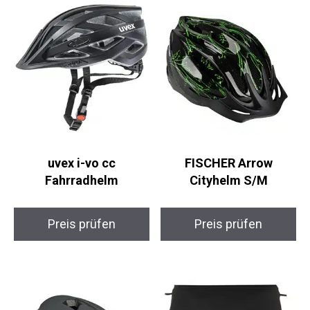
uvex i-vo cc
FISCHER Arrow
Fahrradhelm
Cityhelm S/M
Preis prüfen
Preis prüfen