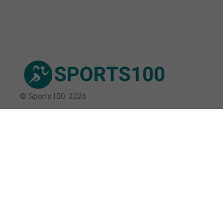
© Sports100,
2026
Impressum
Datenschutz
Unsere Redaktion wird durch Leser unterstützt. Wir verlinken
u.a. auf ausgewählte Online-Shops und Partner,
von denen wir ggf. eine Vergütung erhalten.
Mehr erfahren.
Adresse
Burckhardtstraße 13, 01307 Dresden,
Deutschland