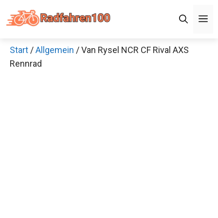
Zum
Men
Inhalt
springen
Start
/
Allgemein
/ Van Rysel NCR CF Rival AXS
×
Rennrad
Decathlon Sale
Schaue dir jetzt die meistverkauften Produkte im
Sale bei Decathlon an!
Jetzt anschauen