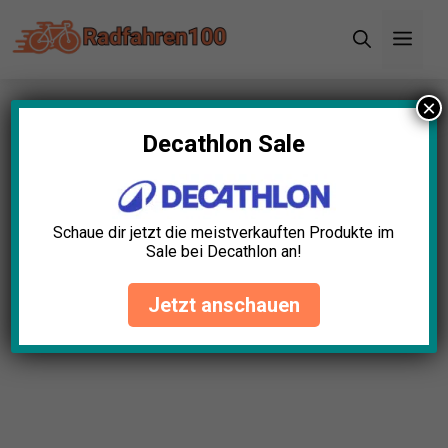
Zum
Men
Inhalt
springen
×
Startseite
»
Blog
»
11+ tolle Radfahren Black
Friday Angebote (2024)
Decathlon Sale
11+ tolle Radfahren Black
Friday Angebote (2024)
Schaue dir jetzt die meistverkauften Produkte im
Sale bei Decathlon an!
David Schwarz
April 23, 2025
Jetzt anschauen