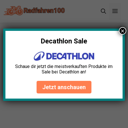
Zum
Men
Inhalt
springen
×
Startseite
»
Blog
»
Sind Fahrradbrillen UV-sicher?
Achte auf diese Merkmale!
Decathlon Sale
Sind Fahrradbrillen UV-sicher?
Achte auf diese Merkmale!
Schaue dir jetzt die meistverkauften Produkte im
Sale bei Decathlon an!
David Schwarz
August 5, 2025
Jetzt anschauen