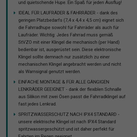
und quietschende Hupe. Ein Spaß für jeden Ausflug!
IDEAL FÜR LAUFRÄDER & FAHRRÄDER - dank des
geringen Platzbedarfs (7,4 x 4,4 x 4,5 cm) eignet sich
die Fahrradhupe sowohl für Fahrräder als auch für
Laufräder. Wichtig: Jedes Fahrrad muss gemäß
StVZO mit einer Klingel die mechanisch (per Hand)
bedienbar ist, ausgerüstet sein. Diese elektronische
Klingel sollte demnach nur zusätzlich zu einer
mechanischen Klingel angebracht werden und nicht
als Warnsignal genutzt werden.
EINFACHE MONTAGE & FÜR ALLE GÄNGIGEN
LENKRÄDER GEEIGNET - dank der flexiblen Schnalle
aus Silikon mit zwei Ösen passt die Fahrradklingel auf
fast jedes Lenkrad.
SPRITZWASSERSCHUTZ NACH IPX4 STANDARD -
unsere elektrische Klingel ist nach IPX4 Standard
spritzwassergeschützt und ist daher perfekt für
Fahrten im Regen geeignet.