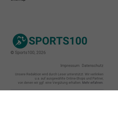
© Sports100,
2026
Impressum
Datenschutz
Unsere Redaktion wird durch Leser unterstützt. Wir verlinken
u.a. auf ausgewählte Online-Shops und Partner,
von denen wir ggf. eine Vergütung erhalten.
Mehr erfahren.
Adresse
Burckhardtstraße 13, 01307 Dresden,
Deutschland