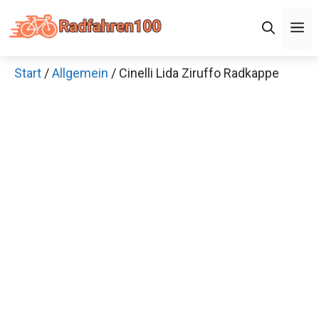
Zum
M
Inhalt
springen
Start
/
Allgemein
/ Cinelli Lida Ziruffo Radkappe