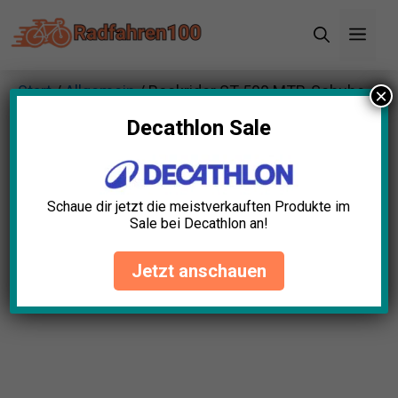
Zum
Men
Inhalt
springen
Start
/
Allgemein
/ Rockrider ST 500 MTB-Schuhe
×
Decathlon Sale
Schaue dir jetzt die meistverkauften Produkte im
Sale bei Decathlon an!
Jetzt anschauen