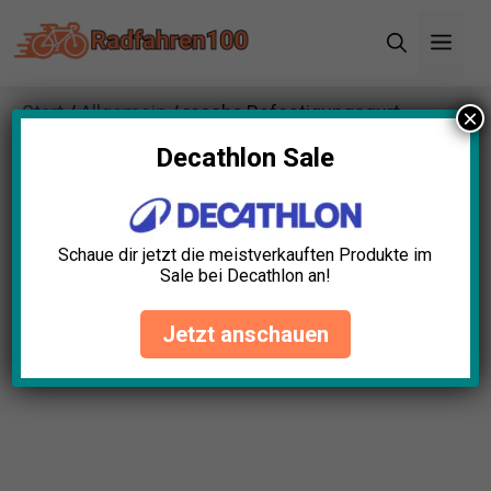
Zum
Men
Inhalt
springen
Start
/
Allgemein
/ reacha Befestigungsgurt
×
Decathlon Sale
Schaue dir jetzt die meistverkauften Produkte im
Sale bei Decathlon an!
Jetzt anschauen