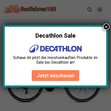
Zum
Men
Inhalt
springen
Start
/
Allgemein
/ Hollandia Mantova E-Cityrad
×
28″ Grau
Decathlon Sale
Schaue dir jetzt die meistverkauften Produkte im
Sale bei Decathlon an!
Jetzt anschauen